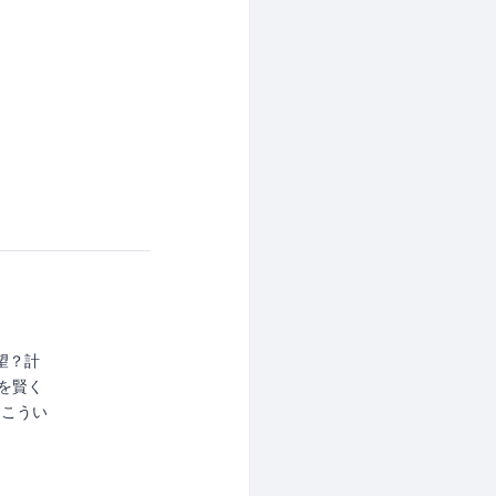
望？計
器を賢く
「こうい