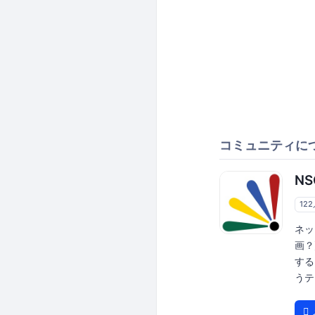
コミュニティに
NS
12
ネッ
画？
する
うテ